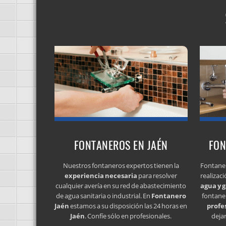
FONTANEROS EN JAÉN
FON
Nuestros fontaneros expertos tienen la
Fontaner
experiencia necesaria
para resolver
realizac
cualquier avería en su red de abastecimiento
agua y 
de agua sanitaria o industrial. En
Fontanero
fontane
Jaén
estamos a su disposición las 24 horas en
profe
Jaén
. Confíe sólo en profesionales.
deja