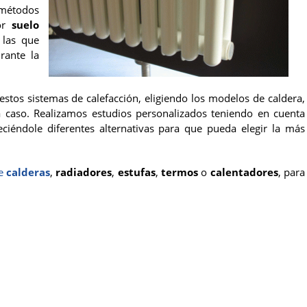
métodos
por
suelo
 las que
rante la
stos sistemas de calefacción, eligiendo los modelos de caldera,
a caso. Realizamos estudios personalizados teniendo en cuenta
eciéndole diferentes alternativas para que pueda elegir la más
de
calderas
,
radiadores
,
estufas
,
termos
o
calentadores
, para