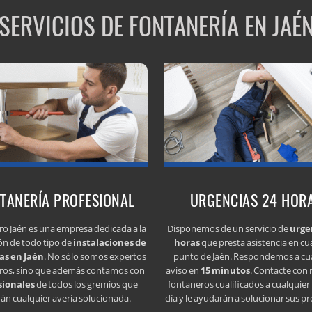
SERVICIOS DE FONTANERÍA EN JAÉ
TANERÍA PROFESIONAL
URGENCIAS 24 HOR
o Jaén es una empresa dedicada a la
Disponemos de un servicio de
urge
ión de todo tipo de
instalaciones de
horas
que presta asistencia en cu
gas en Jaén
. No sólo somos expertos
punto de Jaén. Respondemos a cu
ros, sino que además contamos con
aviso en
15 minutos
. Contacte con
sionales
de todos los gremios que
fontaneros cualificados a cualquier
rán cualquier avería solucionada.
día y le ayudarán a solucionar sus p