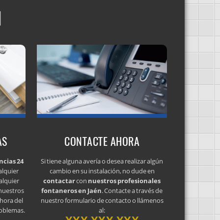
N
AS
CONTACTE AHORA
ncias 24
Si tiene alguna avería o desea realizar algún
alquier
cambio en su instalación, no dude en
alquier
contactar
con
nuestros profesionales
 nuestros
fontaneros en Jaén
. Contacte a través de
 hora del
nuestro formulario de contacto o llámenos
roblemas.
al: